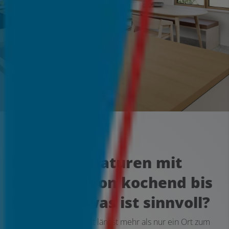
Küchenarmaturen mit
Funktion: Von kochend bis
filternd – was ist sinnvoll?
Die moderne Küche ist längst mehr als nur ein Ort zum