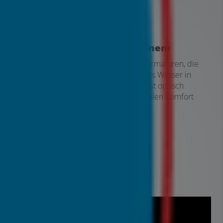
4. Kombi-Modelle: Alles in einem
Immer mehr Hersteller bieten Kombi-Armaturen, die
z. B. gefiltertes, kochendes und normales Wasser in
einem Gerät vereinen. Das spart Platz, ist optisch
elegant und praktisch. Wer den maximalen Komfort
sucht, wird hier fündig.
Vorteile:
Platzsparend und praktisch
Vielseitigkeit in einer Armatur
Elegantes Design