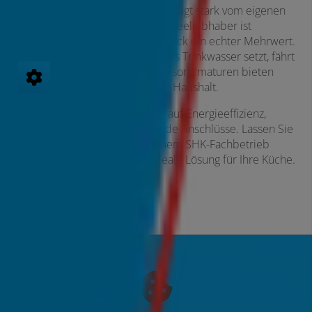
Die passende Küchenarmatur hängt stark vom eigenen
Bedarf ab. Für Vielkocher oder Teeliebhaber ist
kochendes Wasser auf Knopfdruck ein echter Mehrwert.
Wer auf Nachhaltigkeit und gutes Trinkwasser setzt, fährt
mit Filterlösungen gut. Und Sensorarmaturen bieten
Komfort und Hygiene für jeden Haushalt.
💡
Tipp:
Achten Sie beim Kauf auf Energieeffizienz,
Wartungsaufwand und passende Anschlüsse. Lassen Sie
sich am besten vor Ort von einem SHK-Fachbetrieb
beraten – so finden Sie die ideale Lösung für Ihre Küche.