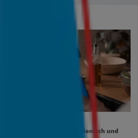
BiId: Hansavantis style hybrid
3. Sensorarmaturen: Hygienisch und