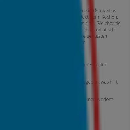
sparsam
Sensor- oder Touch-Armaturen lassen sich kontaktlos
oder per Fingertipp bedienen – perfekt beim Kochen,
wenn die Hände schmutzig oder nass sind. Gleichzeitig
helfen sie, Wasser zu sparen, da sie sich automatisch
abschalten. Besonders praktisch in vielgenutzten
Küchen und für Haushalte mit Kindern.
Vorteile:
Hygienisch, da kein Kontakt mit der Armatur
notwendig ist
Wasser wird nur bei Bedarf freigegeben, was hilft,
den Verbrauch zu senken
Ideal für Familienhaushalte mit kleinen Kindern