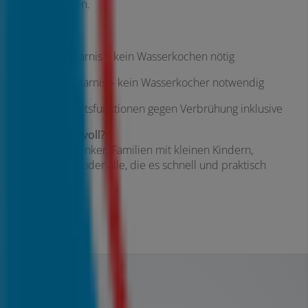
Lösung lohnen.
Vorteile:
Zeitersparnis – kein Wasserkochen nötig
Platzersparnis – kein Wasserkocher notwendig
Sicherheitsfunktionen gegen Verbrühung inklusive
Für wen sinnvoll?
Für Viel-Teetrinker, Familien mit kleinen Kindern,
Hobbyköche oder alle, die es schnell und praktisch
mögen.