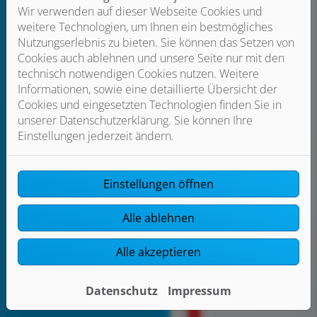
Wir verwenden auf dieser Webseite Cookies und
Für wen sinnvoll?
weitere Technologien, um Ihnen ein bestmögliches
Für Haushalte, die viel Wasser trinken, Wert auf gute
Nutzungserlebnis zu bieten. Sie können das Setzen von
Wasserqualität legen oder empfindliche Geräte (z. B.
Cookies auch ablehnen und unsere Seite nur mit den
Kaffeemaschine) schützen wollen.
technisch notwendigen Cookies nutzen. Weitere
Informationen, sowie eine detaillierte Übersicht der
Bild: Grohe Blue
Cookies und eingesetzten Technologien finden Sie in
unserer Datenschutzerklärung. Sie können Ihre
Einstellungen jederzeit ändern.
Einstellungen öffnen
Alle ablehnen
Alle akzeptieren
Datenschutz
Impressum