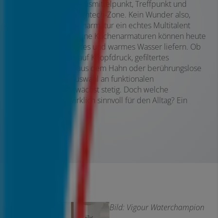
Kochen – sie ist Lebensmittelpunkt, Treffpunkt und
zunehmend auch Hightech-Zone. Kein Wunder also,
dass auch die Küchenarmatur ein echtes Multitalent
geworden ist. Moderne Küchenarmaturen können heute
viel mehr als nur kaltes und warmes Wasser liefern. Ob
kochendes Wasser auf Knopfdruck, gefiltertes
Trinkwasser direkt aus dem Hahn oder berührungslose
Bedienung – die Auswahl an funktionalen
Küchenarmaturen wächst stetig. Doch welche
Funktionen sind wirklich sinnvoll für den Alltag? Ein
Überblick.
Bild: Vigour Waterchampion