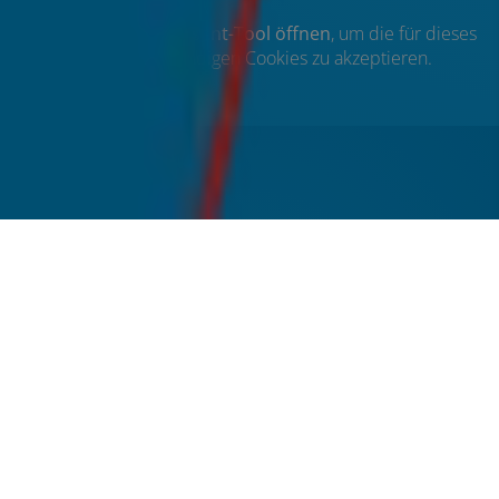
Bitte das
Cookie-Consent-Tool öffnen
, um die für dieses
Element notwendigen Cookies zu akzeptieren.
Kontakt
H2O Versorgungstechnik GmbH
Nordring 9
30163 Hannover
Telefon: 0511 – 85 61 44 85
Telefax: 0511 – 85 61 44 95
E-Mail:
info@h2o-hannover.de
oder
anfrage@h2o-
hannover.de
Öffnungszeiten